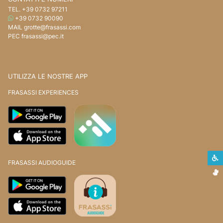
TEL.
+39 0732 97211
WHATSAPP
+39 0732 90090
MAIL
grotte@frasassi.com
PEC
frasassi@pec.it
UTILIZZA LE NOSTRE APP
FRASASSI EXPERIENCES
S
FRASASSI AUDIOGUIDE
L