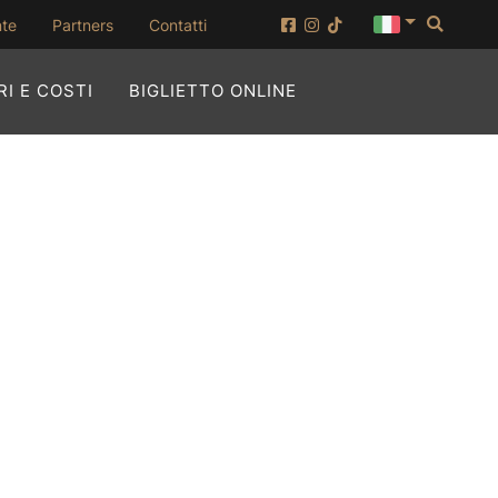
Cerca
(apertura su nuova finestra)
nte
Partners
Contatti
(APERTURA SU NUOVA
I E COSTI
BIGLIETTO ONLINE