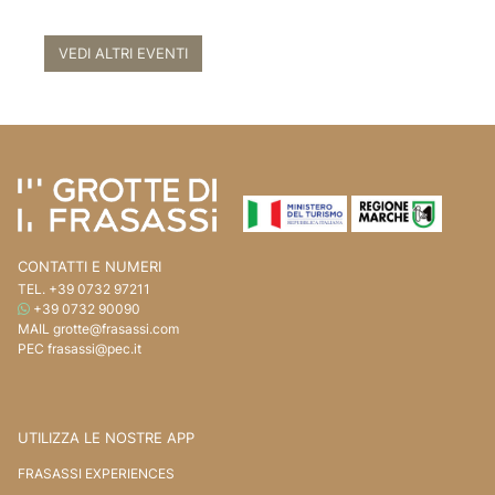
VEDI ALTRI EVENTI
Vai ai contenuti della pagina
Vai all'intestazione della pagina
CONTATTI E NUMERI
TEL.
+39 0732 97211
WHATSAPP
+39 0732 90090
MAIL
grotte@frasassi.com
PEC
frasassi@pec.it
UTILIZZA LE NOSTRE APP
FRASASSI EXPERIENCES