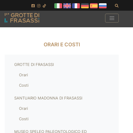
Vai ai contenuti della pagina
Vai al pié di pagina
Cerca
ORARI E COSTI
GROTTE DI FRASASSI
Orari
Costi
SANTUARIO MADONNA DI FRASASSI
Orari
Costi
MUSEO SPELEO PALEONTOLOGICO ED