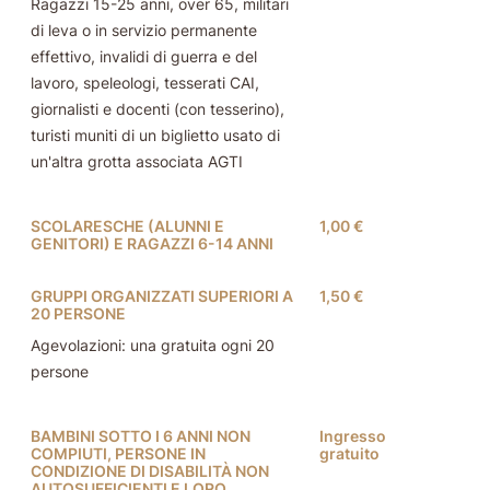
Ragazzi 15-25 anni, over 65, militari
di leva o in servizio permanente
effettivo, invalidi di guerra e del
lavoro, speleologi, tesserati CAI,
giornalisti e docenti (con tesserino),
turisti muniti di un biglietto usato di
un'altra grotta associata AGTI
SCOLARESCHE (ALUNNI E
1,00 €
GENITORI) E RAGAZZI 6-14 ANNI
GRUPPI ORGANIZZATI SUPERIORI A
1,50 €
20 PERSONE
Agevolazioni: una gratuita ogni 20
persone
BAMBINI SOTTO I 6 ANNI NON
Ingresso
COMPIUTI, PERSONE IN
gratuito
CONDIZIONE DI DISABILITÀ NON
AUTOSUFFICIENTI E LORO